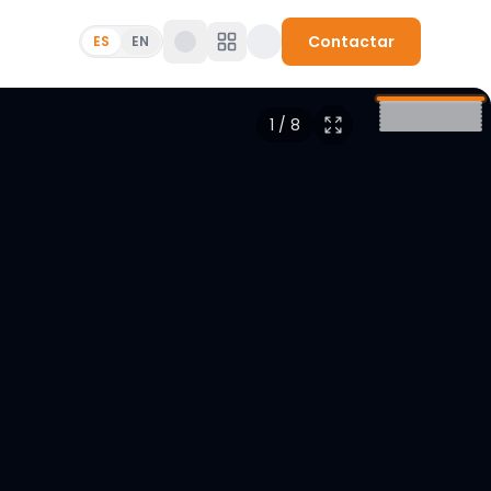
Contactar
ES
EN
1
/
8