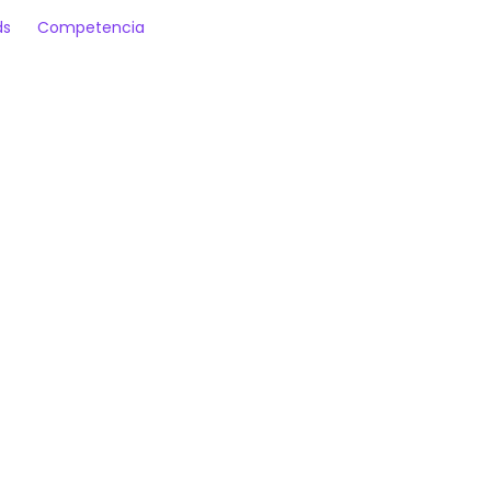
ds
Competencia
 visual de intensidad
Puntaje compuesto: dura
activa al superar el umbral
Módulo opcional de registr
o por código QR
Ranking en tiempo real
a marca del cliente