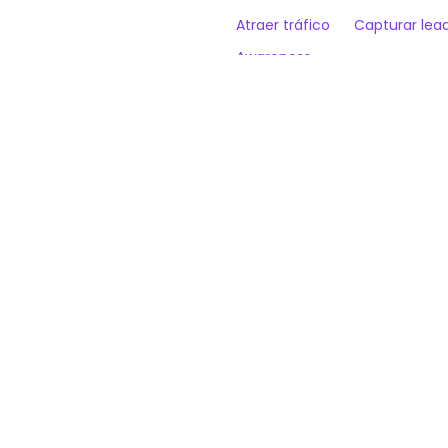
Atraer tráfico
Capturar lea
Awareness
CARACTERÍSTICAS
Letras GOOOL como medidor
Cronómetro sin límite — se 
Módulo opcional de registr
Diseño personalizable con l