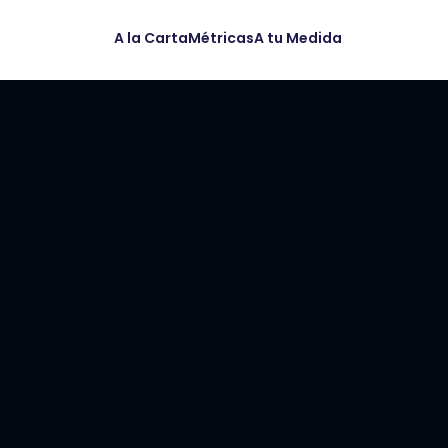
A la Carta
Métricas
A tu Medida