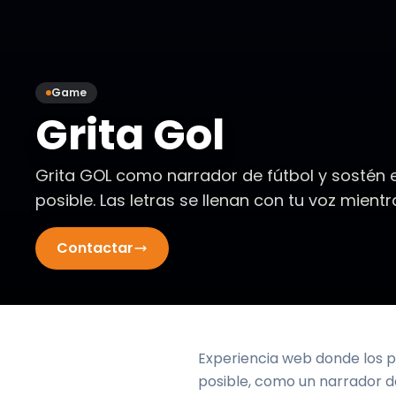
Game
Grita Gol
Grita GOL como narrador de fútbol y sostén e
posible. Las letras se llenan con tu voz mient
Contactar
Experiencia web donde los p
posible, como un narrador d