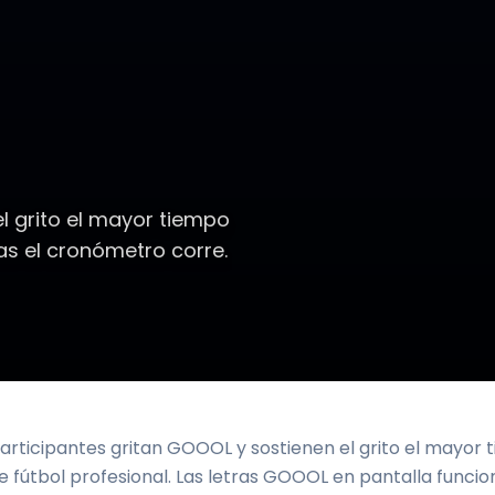
l grito el mayor tiempo
ras el cronómetro corre.
articipantes gritan GOOOL y sostienen el grito el mayor
e fútbol profesional. Las letras GOOOL en pantalla func