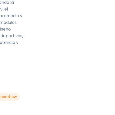
ando la
Si el
 promedio y
e módulos
diseño
 deportivas,
etencia y
Roadshow