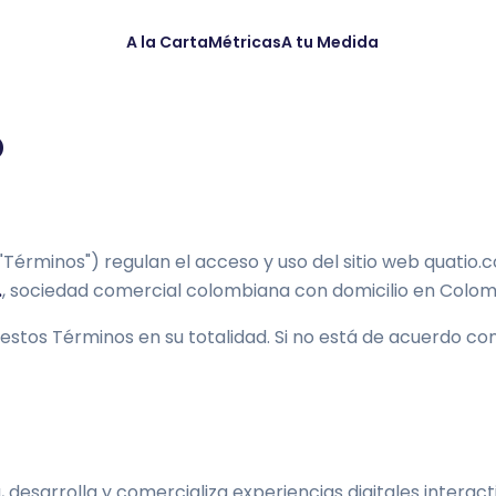
A la Carta
Métricas
A tu Medida
o
"Términos") regulan el acceso y uso del sitio web quatio.
.
, sociedad comercial colombiana con domicilio en Colombi
 estos Términos en su totalidad. Si no está de acuerdo co
desarrolla y comercializa experiencias digitales interac